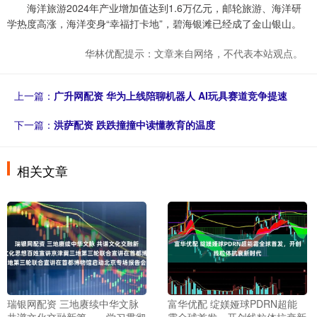
海洋旅游2024年产业增加值达到1.6万亿元，邮轮旅游、海洋研
学热度高涨，海洋变身“幸福打卡地”，碧海银滩已经成了金山银山。
华林优配提示：文章来自网络，不代表本站观点。
上一篇：
广升网配资 华为上线陪聊机器人 AI玩具赛道竞争提速
下一篇：
洪萨配资 跌跌撞撞中读懂教育的温度
相关文章
瑞银网配资 三地赓续中华文脉
富华优配 绽媄娅球PDRN超能
共谱文化交融新篇——学习贯彻
霜全球首发，开创线粒体抗衰新