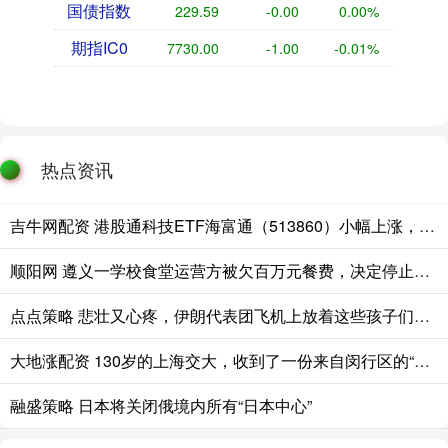
国债指数
229.59
-0.00
0.00%
期指IC0
7730.00
-1.00
-0.01%
热点资讯
吉牛网配资 港股通科技ETF海富通（513860）小幅上涨，机构称AI商业化正向应用层加速渗透，港股科技配置价值正在逐步显现
顺阳网 遵义一学校食堂运营方被欠百万元餐费，决定停止供餐，校方回应
点点策略 悲壮又心疼，伊朗代表团飞机上放着这些孩子们的照片
大地涨配资 130岁的上海交大，收到了一份来自闵行区的“国画情书”
融盛策略 日本将关闭俄境内所有“日本中心”