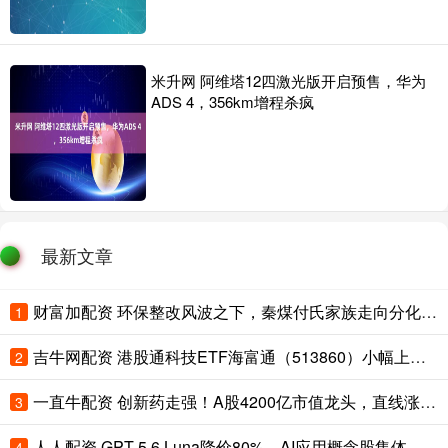
米升网 阿维塔12四激光版开启预售，华为
ADS 4，356km增程杀疯
最新文章
财富加配资 环保整改风波之下，秦煤付氏家族走向分化：从“煤老板”到多元投资人
1
吉牛网配资 港股通科技ETF海富通（513860）小幅上涨，机构称AI商业化正向应用层加速渗透，港股科技配置价值正在逐步显现
2
一直牛配资 创新药走强！A股4200亿市值龙头，直线涨停！
3
人人配资 GPT-5.6 Luna降价80%，AI应用概念股集体大涨，易点天下涨超11%，蓝色光标涨超5%
4