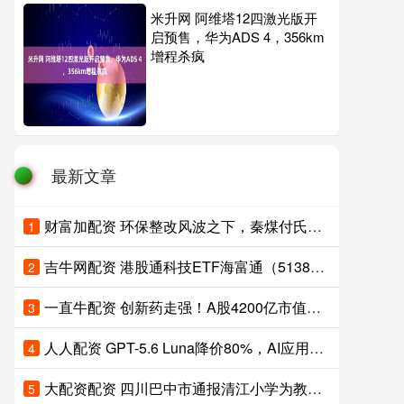
米升网 阿维塔12四激光版开
启预售，华为ADS 4，356km
增程杀疯
最新文章
财富加配资 环保整改风波之下，秦煤付氏家族走向分化：从“煤老板”到多元投资人
1
吉牛网配资 港股通科技ETF海富通（513860）小幅上涨，机构称AI商业化正向应用层加速渗透，港股科技配置价值正在逐步显现
2
一直牛配资 创新药走强！A股4200亿市值龙头，直线涨停！
3
人人配资 GPT-5.6 Luna降价80%，AI应用概念股集体大涨，易点天下涨超11%，蓝色光标涨超5%
4
大配资配资 四川巴中市通报清江小学为教师统一购买服装问题：学校未充分征求教职工意见，对校长马某某作出停职处理
5