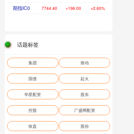
期指IC0
7744.40
+196.00
+2.60%
话题标签
集团
推动
国债
起火
华星配资
股东
控股
广盛网配资
收盘
股份