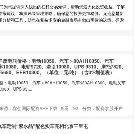
我们为您提供深入浅出的杠杆交易知识，帮助您最大化投资收益。了解
专家建议，掌握风险管理策略，确保您的投资更加稳健。无论您是新
场分析和工具，助您在复杂多变的金融市场中做出明智的决策。探索
洋废电瓶价格：电动10050、汽车＞80AH10050、汽车
车10080、电轿9720、牵引10080、UPS 9310、摩托7820、
5680、EFB10300。（单位：元/吨）（含3%增值税）
电动10050、汽车＞80AH10050、汽车≤80AH10300、电动叉车
80、UPS 93....
来源：鑫创国际配资APP下载
查看：
92
分类：
配资炒股开户
7 汽车定制“紫水晶”配色实车亮相北京三里屯