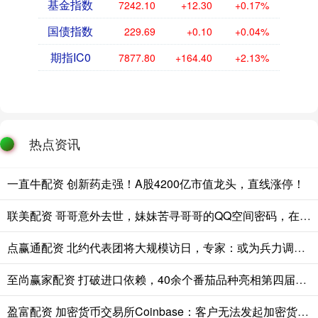
基金指数
7242.10
+12.30
+0.17%
国债指数
229.69
+0.10
+0.04%
期指IC0
7877.80
+164.40
+2.13%
热点资讯
一直牛配资 创新药走强！A股4200亿市值龙头，直线涨停！
联美配资 哥哥意外去世，妹妹苦寻哥哥的QQ空间密码，在网友帮助下14年后她终于打开亡兄的QQ，相册里藏着哥哥送给她的“礼物”
点赢通配资 北约代表团将大规模访日，专家：或为兵力调动提前布局
至尚赢家配资 打破进口依赖，40余个番茄品种亮相第四届金山番茄节
盈富配资 加密货币交易所Coinbase：客户无法发起加密货币转账的问题已得到解决