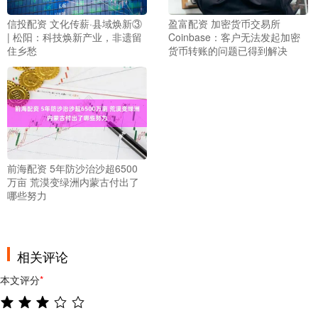
信投配资 文化传薪·县域焕新③
盈富配资 加密货币交易所
| 松阳：科技焕新产业，非遗留
Coinbase：客户无法发起加密
住乡愁
货币转账的问题已得到解决
前海配资 5年防沙治沙超6500
万亩 荒漠变绿洲内蒙古付出了
哪些努力
相关评论
本文评分
*