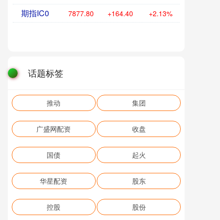
期指IC0
7877.80
+164.40
+2.13%
话题标签
推动
集团
广盛网配资
收盘
国债
起火
华星配资
股东
控股
股份