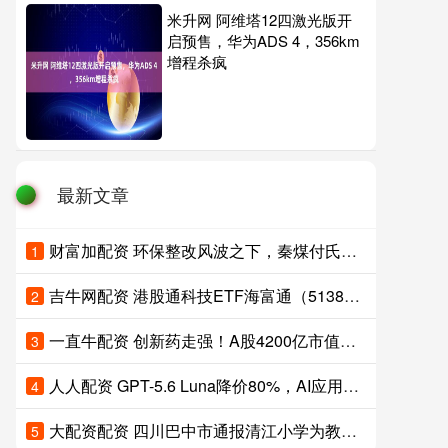
米升网 阿维塔12四激光版开
启预售，华为ADS 4，356km
增程杀疯
最新文章
财富加配资 环保整改风波之下，秦煤付氏家族走向分化：从“煤老板”到多元投资人
1
吉牛网配资 港股通科技ETF海富通（513860）小幅上涨，机构称AI商业化正向应用层加速渗透，港股科技配置价值正在逐步显现
2
一直牛配资 创新药走强！A股4200亿市值龙头，直线涨停！
3
人人配资 GPT-5.6 Luna降价80%，AI应用概念股集体大涨，易点天下涨超11%，蓝色光标涨超5%
4
大配资配资 四川巴中市通报清江小学为教师统一购买服装问题：学校未充分征求教职工意见，对校长马某某作出停职处理
5