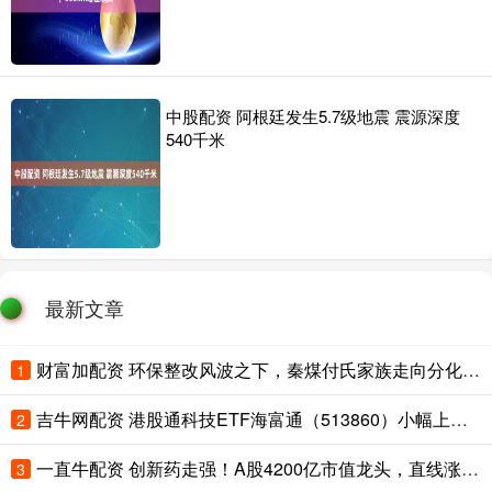
中股配资 阿根廷发生5.7级地震 震源深度
540千米
最新文章
财富加配资 环保整改风波之下，秦煤付氏家族走向分化：从“煤老板”到多元投资人
1
吉牛网配资 港股通科技ETF海富通（513860）小幅上涨，机构称AI商业化正向应用层加速渗透，港股科技配置价值正在逐步显现
2
一直牛配资 创新药走强！A股4200亿市值龙头，直线涨停！
3